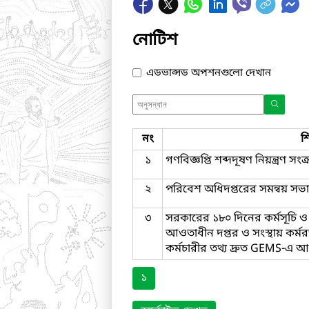
নোটিশ
এডভান্সড অপশনগুলো দেখান
নং
শ
১
গণবিজ্ঞপ্তি শব্দদূষণ নিয়ন্ত্রণ সংক্র
২
পরিবেশ অধিদপ্তরের সমন্বয় সভ
৩
সরকারের ১৮০ দিনের কর্মসূচি 
আওতাধীন দপ্তর ও সংস্থায় কর্মর
কর্মচারীর তথ্য দ্রুত GEMS-
১