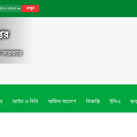
দেখুন
তর
েশ সরকার
ূহ
আইন ও বিধি
অফিস আদেশ
বিজ্ঞপ্তি
ইসিএ
ছাড়