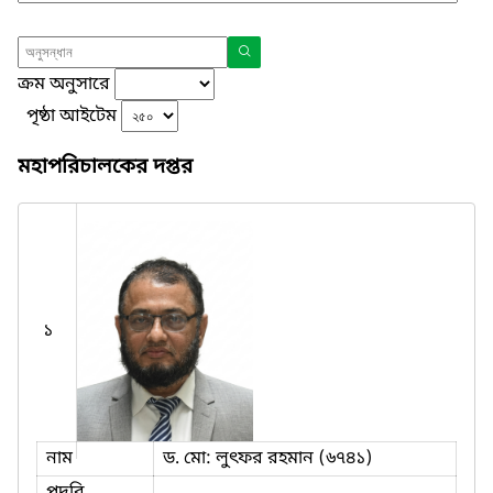
ক্রম অনুসারে
পৃষ্ঠা আইটেম
মহাপরিচালকের দপ্তর
১
নাম
ড. মো: লুৎফর রহমান (৬৭৪১)
পদবি