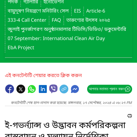
পদক
গ্যালারি
ইনোভেশন
বায়ুদূষণ নিয়ন্ত্রণে মনিটরিং সেল
EIS
Article-6
333-4 Call Center
FAQ
তারুণ্যের উৎসব ২০২৫
জুলাই পুনর্জাগরণ অনুষ্ঠানমালার টিভিসি/ভিডিও/ ডকুমেন্টারি
07 September: International Clean Air Day
EbA Project
এই কনটেন্টটি শেয়ার করতে ক্লিক করুন
আপনার মতামত প্রদান করুন
কনটেন্টটি শেষ হাল-নাগাদ করা হয়েছে: মঙ্গলবার, ১৭ সেপ্টেম্বর, ২০২৪ এ ০৮:২৭ PM
ই-গভর্ন্যান্স ও উদ্ভাবন কর্মপরিকল্পনা