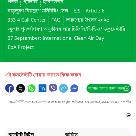
পদক
গ্যালারি
ইনোভেশন
বায়ুদূষণ নিয়ন্ত্রণে মনিটরিং সেল
EIS
Article-6
333-4 Call Center
FAQ
তারুণ্যের উৎসব ২০২৫
জুলাই পুনর্জাগরণ অনুষ্ঠানমালার টিভিসি/ভিডিও/ ডকুমেন্টারি
07 September: International Clean Air Day
EbA Project
এই কনটেন্টটি শেয়ার করতে ক্লিক করুন
আপনার মতামত প্রদান করুন
কনটেন্টটি শেষ হাল-নাগাদ করা হয়েছে: বৃহস্পতিবার, ১৪ নভেম্বর, ২০২৪ এ ০১:১৫ PM
কন্টেন্ট টাইপ
অফিস