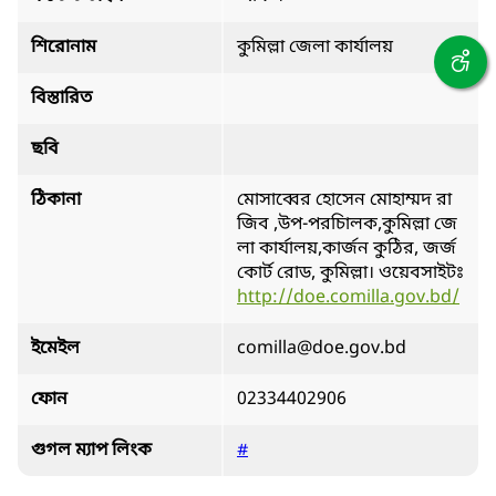
শিরোনাম
কুমিল্লা জেলা কার্যালয়
বিস্তারিত
ছবি
ঠিকানা
মোসাব্বের হোসেন মোহাম্মদ রা
জিব ,উপ-পরচিালক,কুমিল্লা জে
লা কার্যালয়,কার্জন কুঠির, জর্জ
কোর্ট রোড, কুমিল্লা। ওয়েবসাইটঃ
http://doe.comilla.gov.bd/
ইমেইল
comilla@doe.gov.bd
ফোন
02334402906
গুগল ম্যাপ লিংক
#