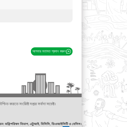
আপনার মতামত প্রদান করুন
্চিত করতে সংশ্লিষ্ট দপ্তর সর্বদা সচেষ্ট।
ায়ন: মন্ত্রিপরিষদ বিভাগ, এটুআই, বিসিসি, ডিওআইসিটি ও বেসিস।