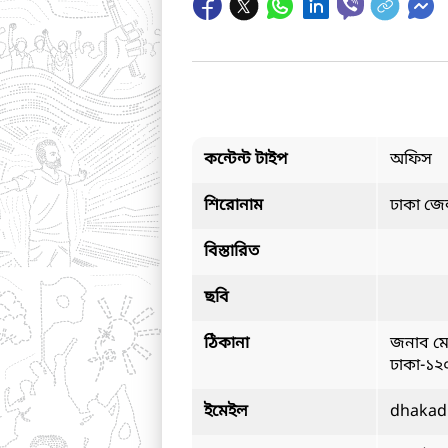
কন্টেন্ট টাইপ
অফিস
শিরোনাম
ঢাকা জেল
বিস্তারিত
ছবি
ঠিকানা
জনাব মো
ঢাকা-১২
ইমেইল
dhakad