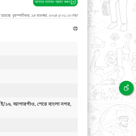
আপনার মতামত প্রদান করুন
 হয়েছে: বৃহস্পতিবার, ১৪ নভেম্বর, ২০২৪ এ ০১:১৩ PM
 ই/১৬, আগারগাঁও, শেরে বাংলা নগর,