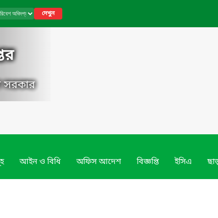
দেখুন
তর
েশ সরকার
ূহ
আইন ও বিধি
অফিস আদেশ
বিজ্ঞপ্তি
ইসিএ
ছাড়