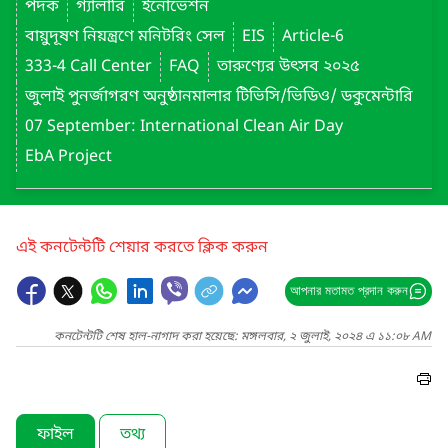
পদক
গ্যালারি
ইনোভেশন
বায়ুদূষণ নিয়ন্ত্রণে মনিটরিং সেল
EIS
Article-6
333-4 Call Center
FAQ
তারুণ্যের উৎসব ২০২৫
জুলাই পুনর্জাগরণ অনুষ্ঠানমালার টিভিসি/ভিডিও/ ডকুমেন্টারি
07 September: International Clean Air Day
EbA Project
এই কনটেন্টটি শেয়ার করতে ক্লিক করুন
আপনার মতামত প্রদান করুন
কনটেন্টটি শেষ হাল-নাগাদ করা হয়েছে: মঙ্গলবার, ২ জুলাই, ২০২৪ এ ১১:০৮ AM
ফাইল
তথ্য