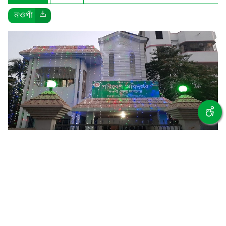
নওগাঁ