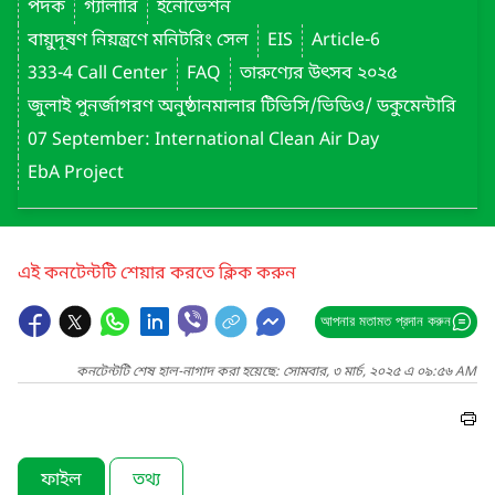
পদক
গ্যালারি
ইনোভেশন
বায়ুদূষণ নিয়ন্ত্রণে মনিটরিং সেল
EIS
Article-6
333-4 Call Center
FAQ
তারুণ্যের উৎসব ২০২৫
জুলাই পুনর্জাগরণ অনুষ্ঠানমালার টিভিসি/ভিডিও/ ডকুমেন্টারি
07 September: International Clean Air Day
EbA Project
এই কনটেন্টটি শেয়ার করতে ক্লিক করুন
আপনার মতামত প্রদান করুন
কনটেন্টটি শেষ হাল-নাগাদ করা হয়েছে: সোমবার, ৩ মার্চ, ২০২৫ এ ০৯:৫৬ AM
ফাইল
তথ্য