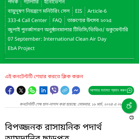
পদক
গ্যালারি
ইনোভেশন
বায়ুদূষণ নিয়ন্ত্রণে মনিটরিং সেল
EIS
Article-6
333-4 Call Center
FAQ
তারুণ্যের উৎসব ২০২৫
জুলাই পুনর্জাগরণ অনুষ্ঠানমালার টিভিসি/ভিডিও/ ডকুমেন্টারি
07 September: International Clean Air Day
EbA Project
এই কনটেন্টটি শেয়ার করতে ক্লিক করুন
আপনার মতামত প্রদান করুন
কনটেন্টটি শেষ হাল-নাগাদ করা হয়েছে: সোমবার, ১৮ মার্চ, ২০২৪ এ ০৯:০৮ PM
বিপজ্জনক রাসায়নিক পদার্থ