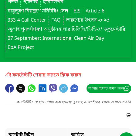
পদক
গ্যালারি
ইনোভেশন
বায়ুদূষণ নিয়ন্ত্রণে মনিটরিং সেল
EIS
Article-6
333-4 Call Center
FAQ
তারুণ্যের উৎসব ২০২৫
জুলাই পুনর্জাগরণ অনুষ্ঠানমালার টিভিসি/ভিডিও/ ডকুমেন্টারি
07 September: International Clean Air Day
EbA Project
এই কনটেন্টটি শেয়ার করতে ক্লিক করুন
আপনার মতামত প্রদান করুন
কনটেন্টটি শেষ হাল-নাগাদ করা হয়েছে: বুধবার, ৯ অক্টোবর, ২০২৪ এ ০৯:৪৩ AM
কন্টেন্ট টাইপ
অফিস