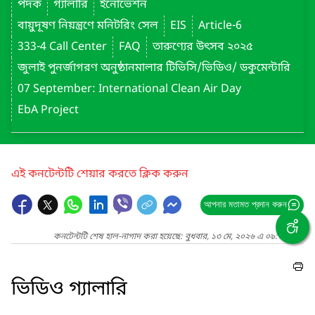
পদক
গ্যালারি
ইনোভেশন
বায়ুদূষণ নিয়ন্ত্রণে মনিটরিং সেল
EIS
Article-6
333-4 Call Center
FAQ
তারুণ্যের উৎসব ২০২৫
জুলাই পুনর্জাগরণ অনুষ্ঠানমালার টিভিসি/ভিডিও/ ডকুমেন্টারি
07 September: International Clean Air Day
EbA Project
এই কনটেন্টটি শেয়ার করতে ক্লিক করুন
আপনার মতামত প্রদান করুন
কনটেন্টটি শেষ হাল-নাগাদ করা হয়েছে: বুধবার, ১৩ মে, ২০২৬ এ ০৯:৩৫ AM
ভিডিও গ্যালারি