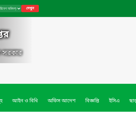
দেখুন
তর
েশ সরকার
ূহ
আইন ও বিধি
অফিস আদেশ
বিজ্ঞপ্তি
ইসিএ
ছাড়