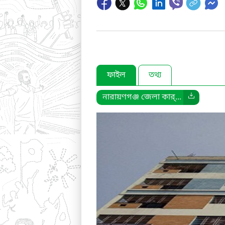
ফাইল
তথ্য
নারায়ণগঞ্জ জেলা কার্...