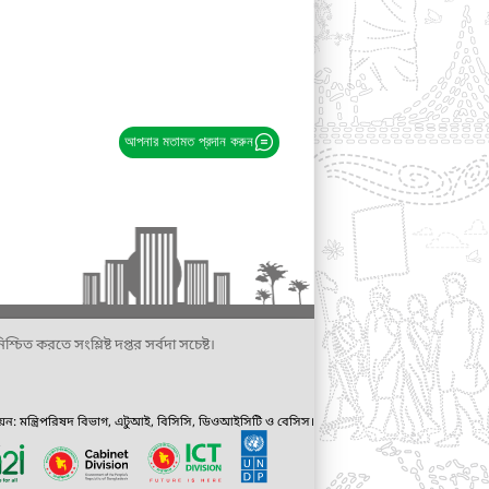
আপনার মতামত প্রদান করুন
্চিত করতে সংশ্লিষ্ট দপ্তর সর্বদা সচেষ্ট।
ায়ন: মন্ত্রিপরিষদ বিভাগ, এটুআই, বিসিসি, ডিওআইসিটি ও বেসিস।