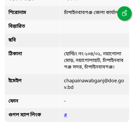
শিরোনাম
চাঁপাইনবাবগঞ্জ জেলা কার্যালয়
বিস্তারিত
ছবি
ঠিকানা
হোল্ডিং নং-১০৪/০১, নয়াগোলা
মোড়, নয়াগোলাহাট, চাঁপাইনবাব
গঞ্জ সদর, চাঁপাইনবাবগঞ্জ।
ইমেইল
chapainawabganj@doe.go
v.bd
ফোন
-
গুগল ম্যাপ লিংক
#