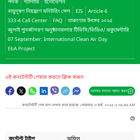
পদক
গ্যালারি
ইনোভেশন
বায়ুদূষণ নিয়ন্ত্রণে মনিটরিং সেল
EIS
Article-6
333-4 Call Center
FAQ
তারুণ্যের উৎসব ২০২৫
জুলাই পুনর্জাগরণ অনুষ্ঠানমালার টিভিসি/ভিডিও/ ডকুমেন্টারি
07 September: International Clean Air Day
EbA Project
এই কনটেন্টটি শেয়ার করতে ক্লিক করুন
আপনার মতামত প্রদান করুন
কনটেন্টটি শেষ হাল-নাগাদ করা হয়েছে: সোমবার, ৩ মার্চ, ২০২৫ এ ০৯:৪৫ AM
কন্টেন্ট টাইপ
অফিস