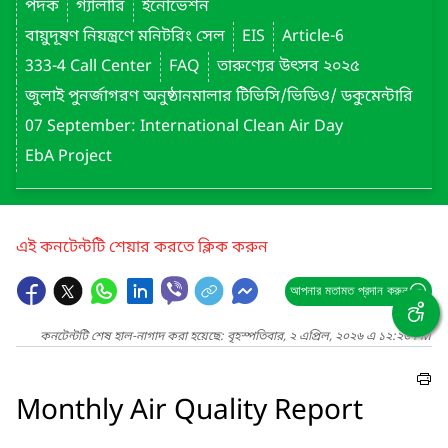
পদক
গ্যালারি
ইনোভেশন
বায়ুদূষণ নিয়ন্ত্রণে মনিটরিং সেল
EIS
Article-6
333-4 Call Center
FAQ
তারুণ্যের উৎসব ২০২৫
জুলাই পুনর্জাগরণ অনুষ্ঠানমালার টিভিসি/ভিডিও/ ডকুমেন্টারি
07 September: International Clean Air Day
EbA Project
এই কনটেন্টটি শেয়ার করতে ক্লিক করুন
আপনার মতামত প্রদান করুন
কনটেন্টটি শেষ হাল-নাগাদ করা হয়েছে: বৃহস্পতিবার, ২ এপ্রিল, ২০২৬ এ ১২:২৬ PM
Monthly Air Quality Report