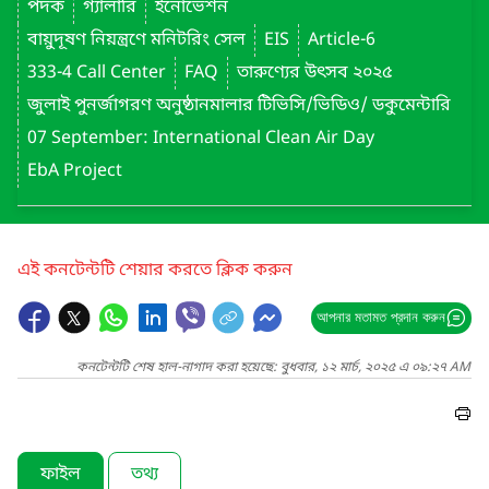
পদক
গ্যালারি
ইনোভেশন
বায়ুদূষণ নিয়ন্ত্রণে মনিটরিং সেল
EIS
Article-6
333-4 Call Center
FAQ
তারুণ্যের উৎসব ২০২৫
জুলাই পুনর্জাগরণ অনুষ্ঠানমালার টিভিসি/ভিডিও/ ডকুমেন্টারি
07 September: International Clean Air Day
EbA Project
এই কনটেন্টটি শেয়ার করতে ক্লিক করুন
আপনার মতামত প্রদান করুন
কনটেন্টটি শেষ হাল-নাগাদ করা হয়েছে: বুধবার, ১২ মার্চ, ২০২৫ এ ০৯:২৭ AM
ফাইল
তথ্য