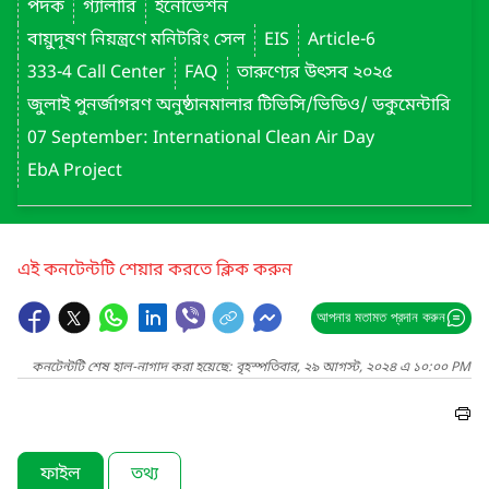
পদক
গ্যালারি
ইনোভেশন
বায়ুদূষণ নিয়ন্ত্রণে মনিটরিং সেল
EIS
Article-6
333-4 Call Center
FAQ
তারুণ্যের উৎসব ২০২৫
জুলাই পুনর্জাগরণ অনুষ্ঠানমালার টিভিসি/ভিডিও/ ডকুমেন্টারি
07 September: International Clean Air Day
EbA Project
এই কনটেন্টটি শেয়ার করতে ক্লিক করুন
আপনার মতামত প্রদান করুন
কনটেন্টটি শেষ হাল-নাগাদ করা হয়েছে: বৃহস্পতিবার, ২৯ আগস্ট, ২০২৪ এ ১০:০০ PM
ফাইল
তথ্য