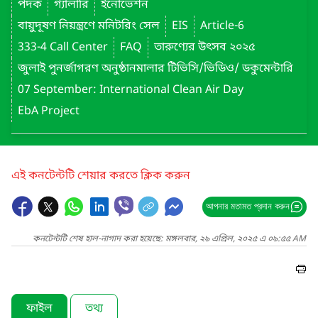
পদক
গ্যালারি
ইনোভেশন
বায়ুদূষণ নিয়ন্ত্রণে মনিটরিং সেল
EIS
Article-6
333-4 Call Center
FAQ
তারুণ্যের উৎসব ২০২৫
জুলাই পুনর্জাগরণ অনুষ্ঠানমালার টিভিসি/ভিডিও/ ডকুমেন্টারি
07 September: International Clean Air Day
EbA Project
এই কনটেন্টটি শেয়ার করতে ক্লিক করুন
আপনার মতামত প্রদান করুন
কনটেন্টটি শেষ হাল-নাগাদ করা হয়েছে: মঙ্গলবার, ২৯ এপ্রিল, ২০২৫ এ ০৯:৫৫ AM
ফাইল
তথ্য