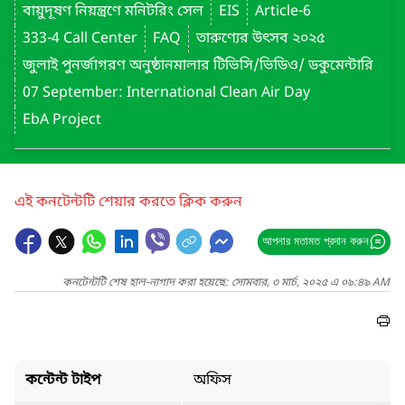
বায়ুদূষণ নিয়ন্ত্রণে মনিটরিং সেল
EIS
Article-6
333-4 Call Center
FAQ
তারুণ্যের উৎসব ২০২৫
জুলাই পুনর্জাগরণ অনুষ্ঠানমালার টিভিসি/ভিডিও/ ডকুমেন্টারি
07 September: International Clean Air Day
EbA Project
এই কনটেন্টটি শেয়ার করতে ক্লিক করুন
আপনার মতামত প্রদান করুন
কনটেন্টটি শেষ হাল-নাগাদ করা হয়েছে: সোমবার, ৩ মার্চ, ২০২৫ এ ০৯:৪৯ AM
কন্টেন্ট টাইপ
অফিস