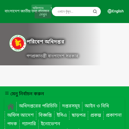
বাংলাদেশ জাতীয় তথ্য বাতায়ন
English
দেখুন
পরিবেশ অধিদপ্তর
গণপ্রজাতন্ত্রী বাংলাদেশ সরকার
মেনু নির্বাচন করুন
অধিদপ্তরের পরিচিতি
দপ্তরসমূহ
আইন ও বিধি
অফিস আদেশ
বিজ্ঞপ্তি
ইসিএ
ছাড়পত্র
প্রকল্প
প্রকাশনা
পদক
গ্যালারি
ইনোভেশন