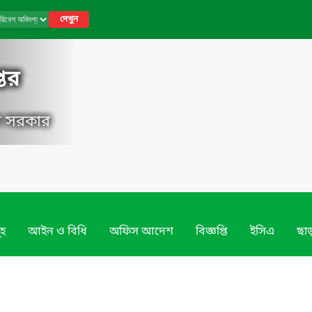
দেখুন
তর
েশ সরকার
ূহ
আইন ও বিধি
অফিস আদেশ
বিজ্ঞপ্তি
ইসিএ
ছাড়