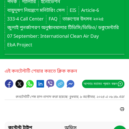
পদক
গ্যালারি
ইনোভেশন
বায়ুদূষণ নিয়ন্ত্রণে মনিটরিং সেল
EIS
Article-6
333-4 Call Center
FAQ
তারুণ্যের উৎসব ২০২৫
জুলাই পুনর্জাগরণ অনুষ্ঠানমালার টিভিসি/ভিডিও/ ডকুমেন্টারি
07 September: International Clean Air Day
EbA Project
এই কনটেন্টটি শেয়ার করতে ক্লিক করুন
আপনার মতামত প্রদান করুন
কনটেন্টটি শেষ হাল-নাগাদ করা হয়েছে: বুধবার, ৯ অক্টোবর, ২০২৪ এ ০৯:৪৯ AM
কন্টেন্ট টাইপ
অফিস