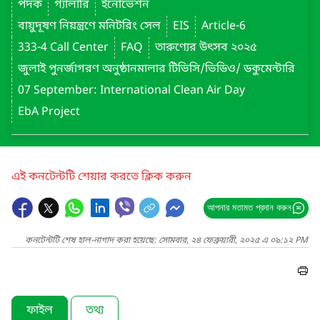
পদক
গ্যালারি
ইনোভেশন
বায়ুদূষণ নিয়ন্ত্রণে মনিটরিং সেল
EIS
Article-6
333-4 Call Center
FAQ
তারুণ্যের উৎসব ২০২৫
জুলাই পুনর্জাগরণ অনুষ্ঠানমালার টিভিসি/ভিডিও/ ডকুমেন্টারি
07 September: International Clean Air Day
EbA Project
এই কনটেন্টটি শেয়ার করতে ক্লিক করুন
আপনার মতামত প্রদান করুন
কনটেন্টটি শেষ হাল-নাগাদ করা হয়েছে: সোমবার, ২৪ ফেব্রুয়ারী, ২০২৫ এ ০৯:১২ PM
ফাইল
তথ্য