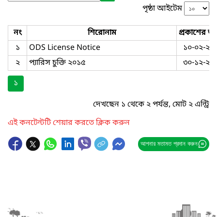
পৃষ্ঠা আইটেম
নং
শিরোনাম
প্রকাশের তা
১
ODS License Notice
১০-০২-২০
২
প্যারিস চুক্তি ২০১৫
৩০-১২-২০
১
দেখছেন ১ থেকে ২ পর্যন্ত, মোট ২ এন্ট্রি
এই কনটেন্টটি শেয়ার করতে ক্লিক করুন
আপনার মতামত প্রদান করুন