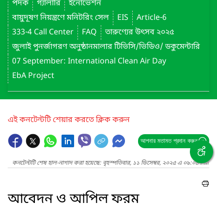
পদক
গ্যালারি
ইনোভেশন
বায়ুদূষণ নিয়ন্ত্রণে মনিটরিং সেল
EIS
Article-6
333-4 Call Center
FAQ
তারুণ্যের উৎসব ২০২৫
জুলাই পুনর্জাগরণ অনুষ্ঠানমালার টিভিসি/ভিডিও/ ডকুমেন্টারি
07 September: International Clean Air Day
EbA Project
এই কনটেন্টটি শেয়ার করতে ক্লিক করুন
আপনার মতামত প্রদান করুন
কনটেন্টটি শেষ হাল-নাগাদ করা হয়েছে: বৃহস্পতিবার, ১১ ডিসেম্বর, ২০২৫ এ ০৯:০৪ PM
আবেদন ও আপিল ফরম