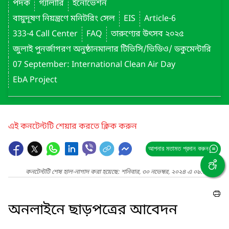
পদক
গ্যালারি
ইনোভেশন
বায়ুদূষণ নিয়ন্ত্রণে মনিটরিং সেল
EIS
Article-6
333-4 Call Center
FAQ
তারুণ্যের উৎসব ২০২৫
জুলাই পুনর্জাগরণ অনুষ্ঠানমালার টিভিসি/ভিডিও/ ডকুমেন্টারি
07 September: International Clean Air Day
EbA Project
এই কনটেন্টটি শেয়ার করতে ক্লিক করুন
আপনার মতামত প্রদান করুন
কনটেন্টটি শেষ হাল-নাগাদ করা হয়েছে: শনিবার, ৩০ নভেম্বর, ২০২৪ এ ০৯:৪৮ PM
অনলাইনে ছাড়পত্রের আবেদন