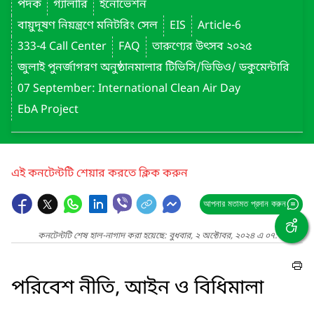
পদক
গ্যালারি
ইনোভেশন
বায়ুদূষণ নিয়ন্ত্রণে মনিটরিং সেল
EIS
Article-6
333-4 Call Center
FAQ
তারুণ্যের উৎসব ২০২৫
জুলাই পুনর্জাগরণ অনুষ্ঠানমালার টিভিসি/ভিডিও/ ডকুমেন্টারি
07 September: International Clean Air Day
EbA Project
এই কনটেন্টটি শেয়ার করতে ক্লিক করুন
আপনার মতামত প্রদান করুন
কনটেন্টটি শেষ হাল-নাগাদ করা হয়েছে: বুধবার, ২ অক্টোবর, ২০২৪ এ ০৭:০২ PM
পরিবেশ নীতি, আইন ও বিধিমালা