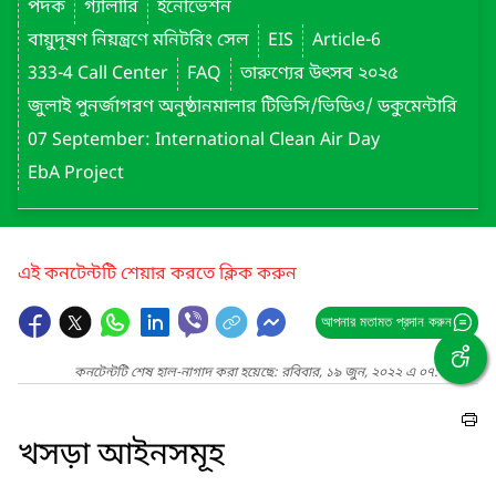
পদক
গ্যালারি
ইনোভেশন
বায়ুদূষণ নিয়ন্ত্রণে মনিটরিং সেল
EIS
Article-6
333-4 Call Center
FAQ
তারুণ্যের উৎসব ২০২৫
জুলাই পুনর্জাগরণ অনুষ্ঠানমালার টিভিসি/ভিডিও/ ডকুমেন্টারি
07 September: International Clean Air Day
EbA Project
এই কনটেন্টটি শেয়ার করতে ক্লিক করুন
আপনার মতামত প্রদান করুন
কনটেন্টটি শেষ হাল-নাগাদ করা হয়েছে: রবিবার, ১৯ জুন, ২০২২ এ ০৭:২১ PM
খসড়া আইনসমূহ