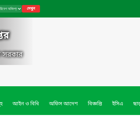
দেখুন
তর
েশ সরকার
ূহ
আইন ও বিধি
অফিস আদেশ
বিজ্ঞপ্তি
ইসিএ
ছাড়